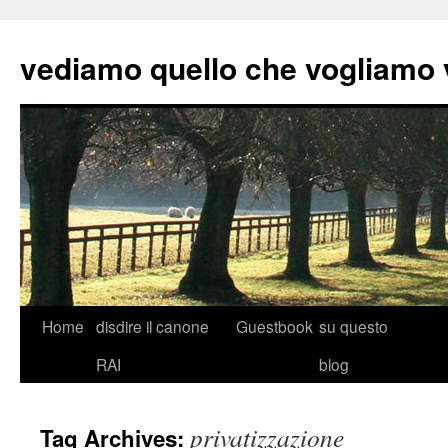
vediamo quello che vogliamo
Skip
Home
disdire il canone
Guestbook
su questo
to
RAI
blog
content
privatizzazione
Tag Archives: