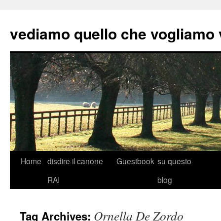
vediamo quello che vogliamo
Skip
Home
disdire il canone
Guestbook
su questo
to
RAI
blog
content
Ornella De Zordo
Tag Archives: