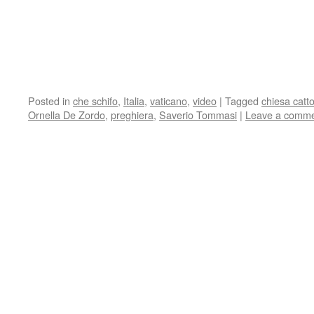
Posted in
che schifo
,
Italia
,
vaticano
,
video
|
Tagged
chiesa catto
Ornella De Zordo
,
preghiera
,
Saverio Tommasi
|
Leave a comm