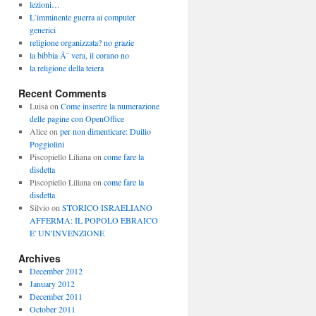
lezioni…
L’imminente guerra ai computer
generici
religione organizzata? no grazie
la bibbia Ã¨ vera, il corano no
la religione della teiera
Recent Comments
Luisa
on
Come inserire la numerazione
delle pagine con OpenOffice
Alice
on
per non dimenticare: Duilio
Poggiolini
Piscopiello Liliana
on
come fare la
disdetta
Piscopiello Liliana
on
come fare la
disdetta
Silvio
on
STORICO ISRAELIANO
AFFERMA: IL POPOLO EBRAICO
E' UN'INVENZIONE
Archives
December 2012
January 2012
December 2011
October 2011