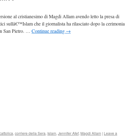
rsione al cristianesimo di Magdi Allam avendo letto la presa di
tici sullâ€™Islam che il giornalista ha rilasciato dopo la cerimonia
 in San Pietro. …
Continue reading
→
cattolica
,
corriere della Sera
,
Islam
,
Jennifer Afef
,
Magdi Allam
|
Leave a