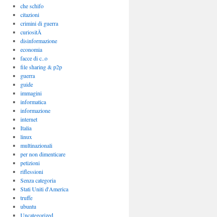
che schifo
citazioni
crimini di guerra
curiositÃ
disinformazione
economia
facce di c..o
file sharing & p2p
guerra
guide
immagini
informatica
informazione
internet
Italia
linux
multinazionali
per non dimenticare
petizioni
riflessioni
Senza categoria
Stati Uniti d'America
truffe
ubuntu
Uncategorized