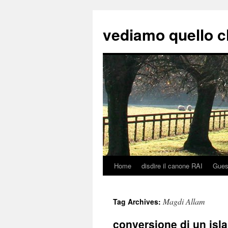
vediamo quello c
Home
disdire il canone RAI
Gues
Skip
to
Magdi Allam
Tag Archives:
content
conversione di un isl