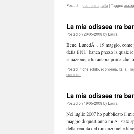
Posted in
economia
,
Italia
|
Tagged
asse
La mia odissea tra ba
Posted on
20/05/2008
by
Laura
Bene. LunedÃ¬, 19 maggio, come pr
della BNL, banca presso la quale le
situazione, e lui ancora prima che i
Posted in
che schifo
,
economia
,
Italia
|
Ta
comment
La mia odissea tra ba
Posted on
19/05/2008
by
Laura
Nel luglio 2007 ho pubblicato il mio 
maggio di quest’anno mi Ã¨ stato sped
della vendita del romanzo nelle lib