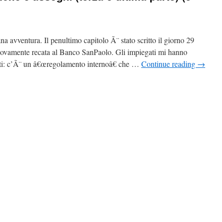
ana avventura. Il penultimo capitolo Ã¨ stato scritto il giorno 29
uovamente recata al Banco SanPaolo. Gli impiegati mi hanno
anti: c’Ã¨ un â€œregolamento internoâ€ che …
Continue reading
→