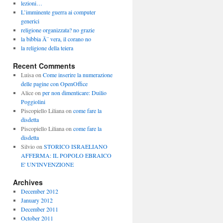
lezioni…
L’imminente guerra ai computer
generici
religione organizzata? no grazie
la bibbia Ã¨ vera, il corano no
la religione della teiera
Recent Comments
Luisa
on
Come inserire la numerazione
delle pagine con OpenOffice
Alice
on
per non dimenticare: Duilio
Poggiolini
Piscopiello Liliana
on
come fare la
disdetta
Piscopiello Liliana
on
come fare la
disdetta
Silvio
on
STORICO ISRAELIANO
AFFERMA: IL POPOLO EBRAICO
E' UN'INVENZIONE
Archives
December 2012
January 2012
December 2011
October 2011