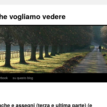
he vogliamo vedere
tbook
su questo blog
che e assegni (terza e ultima parte) (e