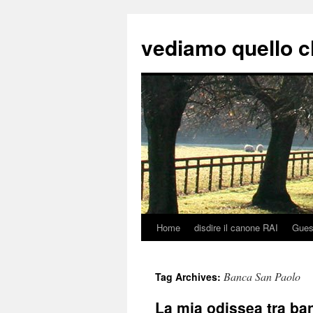
vediamo quello c
Home
disdire il canone RAI
Gues
Skip
to
Banca San Paolo
Tag Archives:
content
La mia odissea tra ban