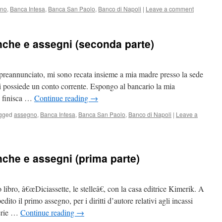
gno
,
Banca Intesa
,
Banca San Paolo
,
Banco di Napoli
|
Leave a comment
nche e assegni (seconda parte)
eannunciato, mi sono recata insieme a mia madre presso la sede
i possiede un conto corrente. Espongo al bancario la mia
o finisca …
Continue reading
→
gged
assegno
,
Banca Intesa
,
Banca San Paolo
,
Banco di Napoli
|
Leave a
nche e assegni (prima parte)
libro, â€œDiciassette, le stelleâ€, con la casa editrice Kimerik. A
ito il primo assegno, per i diritti d’autore relativi agli incassi
rerie …
Continue reading
→