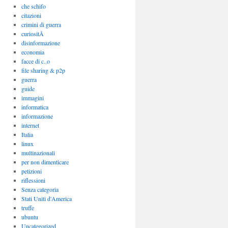
che schifo
citazioni
crimini di guerra
curiositÃ
disinformazione
economia
facce di c..o
file sharing & p2p
guerra
guide
immagini
informatica
informazione
internet
Italia
linux
multinazionali
per non dimenticare
petizioni
riflessioni
Senza categoria
Stati Uniti d'America
truffe
ubuntu
Uncategorized