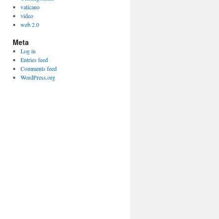
vaticano
video
web 2.0
Meta
Log in
Entries feed
Comments feed
WordPress.org