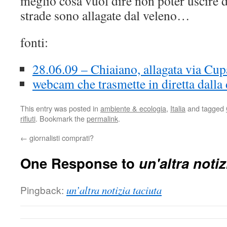
meglio cosa vuol dire non poter uscire 
strade sono allagate dal veleno…
fonti:
28.06.09 – Chiaiano, allagata via Cu
webcam che trasmette in diretta dalla 
This entry was posted in
ambiente & ecologia
,
Italia
and tagged
rifiuti
. Bookmark the
permalink
.
←
giornalisti comprati?
One Response to
un'altra notiz
Pingback:
un’altra notizia taciuta