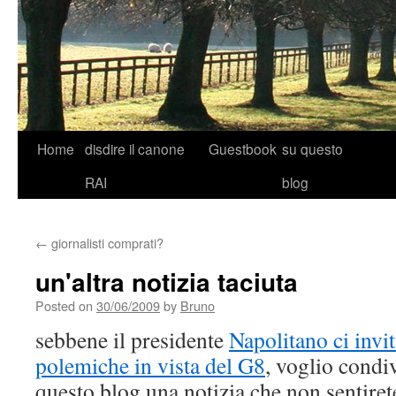
Skip
Home
disdire il canone
Guestbook
su questo
to
RAI
blog
content
←
giornalisti comprati?
un'altra notizia taciuta
Posted on
30/06/2009
by
Bruno
sebbene il presidente
Napolitano ci invit
polemiche in vista del G8
, voglio condiv
questo blog una notizia che non sentirete