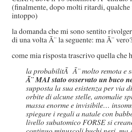
(finalmente, dopo molti ritardi, qualche
intoppo)
la domanda che mi sono sentito rivolger
di una volta Ã¨ la seguente: ma Ã¨ vero
come mia risposta trascrivo quella che h
la probabilitÃ Ã¨ molto remota e s
Ã¨ MAI stato osservato un buco n
supposta la sua esistenza per via d
orbite di alcune stelle, anomalie s
massa enorme e invisibile… insom
spiegare i regali a natale con bab
livello subatomico FORSE si crean
continuo minuscoli buchi neri, ma Ã