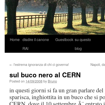
Skip
Home
disdire il canone
Guestbook
su questo
to
RAI
blog
content
←
l'estrema ignoranza di chi ci governa!
Napoli, da
sul buco nero al CERN
Posted on
14/09/2008
by
Bruno
in questi giorni si fa un gran parlare del
sparisca, inghiottita in un buco che si p
CERN, dove il 10 settembre Ã¨ entrato