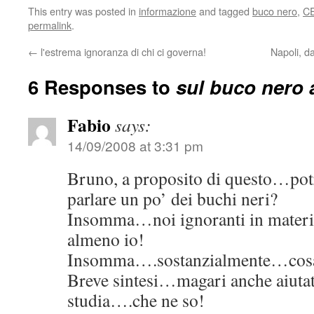
This entry was posted in
informazione
and tagged
buco nero
,
C
permalink
.
←
l'estrema ignoranza di chi ci governa!
Napoli, da
6 Responses to
sul buco nero
Fabio
says:
14/09/2008 at 3:31 pm
Bruno, a proposito di questo…potr
parlare un po’ dei buchi neri?
Insomma…noi ignoranti in materia
almeno io!
Insomma….sostanzialmente…cosa s
Breve sintesi…magari anche aiutat
studia….che ne so!