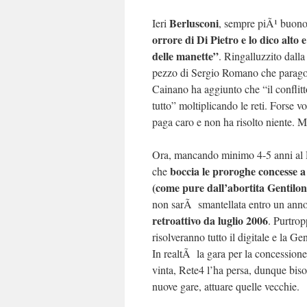
Berlusconi
Ieri
, sempre piÃ¹ buono 
orrore di Di Pietro e lo dico alto 
delle manette”
. Ringalluzzito dalla
pezzo di Sergio Romano che paragon
Cainano ha aggiunto che “il conflitto 
tutto” moltiplicando le reti. Forse vo
paga caro e non ha risolto niente. Me
Ora, mancando minimo 4-5 anni al 
boccia le proroghe concesse a
che
(come pure dall’abortita Gentilo
non sarÃ smantellata entro un ann
retroattivo da luglio 2006
. Purtrop
risolveranno tutto il digitale e la G
In realtÃ la gara per la concession
vinta, Rete4 l’ha persa, dunque bisog
nuove gare, attuare quelle vecchie.