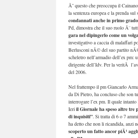
Ãˆ questo che preoccupa il Cainano 
la sentenza europea e la prenda sul 
condannati anche in primo grado d
Pd, dimostra che il suo ruolo Ã¨ tutt
gara nel dipingerlo come un volg
investigativo a caccia di malaffari p
Berlusconi nÃ© del suo partito nÃ©
scheletro nell’armadio dell’ex pm: u
dirigente dell’Idv. Per la veritÃ l’
del 2006.
Nel frattempo il pm Giancarlo Armat
da Di Pietro, ha concluso che son tu
interrogare l’ex pm. Il quale intanto
il Giornale ha speso altre tre
Ieri
di inquisiti”
. Si tratta di 6 o 7 ammi
ha detto che non li ricandida, anz
scoperto un fatto ancor piÃ¹ aggh