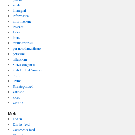
guide
immagini
informatica
informazione
internet
Italia
linux
multinazionali
per non dimenticare
petizioni
riflessioni
Senza categoria
Stati Uniti d'America
truffe
ubuntu
Uncategorized
vaticano
video
web 2.0
Meta
Log in
Entries feed
Comments feed