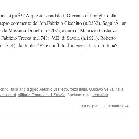
 ma si puÃ²? A questo scandalo il Giornale di famiglia della
aspro commento dell’on.Fabrizio Cicchitto (n.2232). SeguirÃ un
o da Massimo Donelli, n.2207), a cura di Maurizio Costanzo
, Fabrizio Trecca (n.1748), V.E. di Savoia (n.1621), Roberto
814), dal titolo: “P2 e conflitto d’interessi, la sai l’ultima?”.
chifo
,
Italia
and tagged
Antonio Di Pietro
,
forza italia
,
Gustavo Selva
,
Italia
Berlusconi
,
Viittorio Emanuele di Savoia
. Bookmark the
permalink
.
partecipiamo alla politica!
→