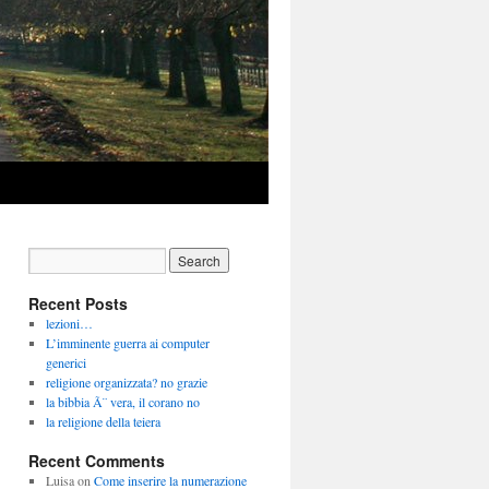
Recent Posts
lezioni…
L’imminente guerra ai computer
generici
religione organizzata? no grazie
la bibbia Ã¨ vera, il corano no
la religione della teiera
Recent Comments
Luisa
on
Come inserire la numerazione