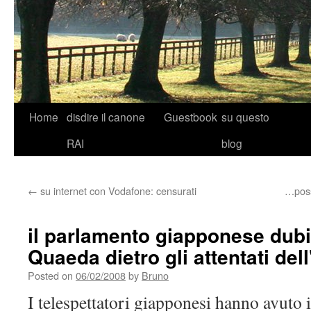
Skip
Home
disdire il canone
Guestbook
su questo
to
RAI
blog
content
←
su internet con Vodafone: censurati
…possi
il parlamento giapponese dubit
Quaeda dietro gli attentati del
Posted on
06/02/2008
by
Bruno
I telespettatori giapponesi hanno avuto 