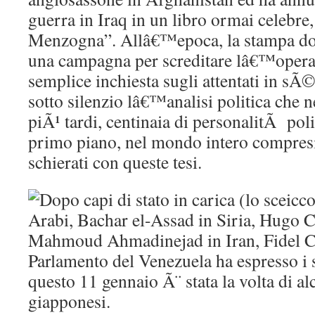
guerra in Iraq in un libro ormai celebre,
Menzogna”. Allâ€™epoca, la stampa do
una campagna per screditare lâ€™opera
semplice inchiesta sugli attentati in sÃ©
sotto silenzio lâ€™analisi politica che 
piÃ¹ tardi, centinaia di personalitÃ polit
primo piano, nel mondo intero compresi g
schierati con queste tesi.
Dopo capi di stato in carica (lo sceicc
Arabi, Bachar el-Assad in Siria, Hugo 
Mahmoud Ahmadinejad in Iran, Fidel Ca
Parlamento del Venezuela ha espresso i s
questo 11 gennaio Ã¨ stata la volta di a
giapponesi.