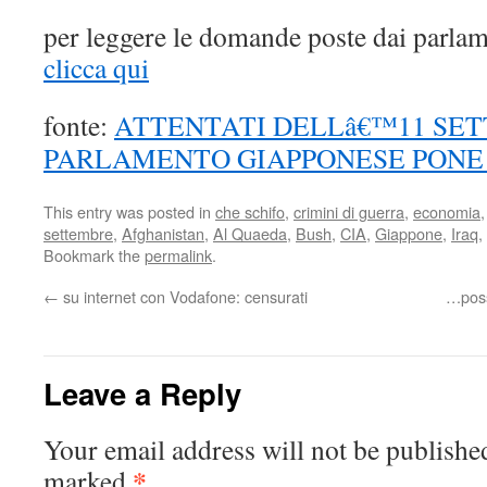
per leggere le domande poste dai parla
clicca qui
fonte:
ATTENTATI DELLâ€™11 SET
PARLAMENTO GIAPPONESE PON
This entry was posted in
che schifo
,
crimini di guerra
,
economia
settembre
,
Afghanistan
,
Al Quaeda
,
Bush
,
CIA
,
Giappone
,
Iraq
,
Bookmark the
permalink
.
←
su internet con Vodafone: censurati
…possi
Leave a Reply
Your email address will not be publishe
*
marked