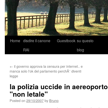
Skip
Home
disdire il canone
Guestbook
su questo
to
RAI
blog
content
←
il governo approva la censura per internet.. e
manca solo l'ok del parlamento perchÃ¨ diventi
legge
la polizia uccide in aereoport
"non letale"
Posted on
29/10/2007
by
Bruno