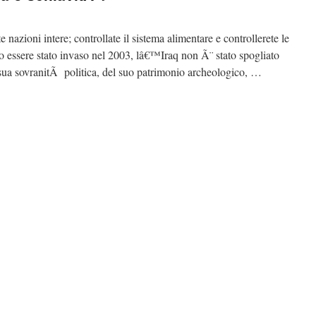
te nazioni intere; controllate il sistema alimentare e controllerete le
 essere stato invaso nel 2003, lâ€™Iraq non Ã¨ stato spogliato
 sua sovranitÃ politica, del suo patrimonio archeologico, …