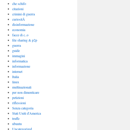
che schifo
citazioni
crimini di guerra
curiositÃ
disinformazione
economia
facce di c..o
file sharing & p2p
guerra
guide
immagini
informatica
informazione
internet
Italia
linux
multinazionali
per non dimenticare
petizioni
riflessioni
Senza categoria
Stati Uniti d'America
truffe
ubuntu
Uncategorized