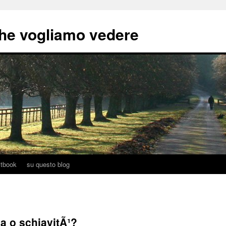
he vogliamo vedere
tbook
su questo blog
a o schiavitÃ¹?