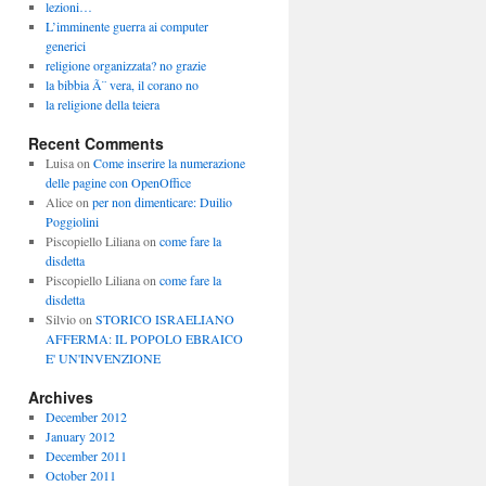
lezioni…
L’imminente guerra ai computer
generici
religione organizzata? no grazie
la bibbia Ã¨ vera, il corano no
la religione della teiera
Recent Comments
Luisa
on
Come inserire la numerazione
delle pagine con OpenOffice
Alice
on
per non dimenticare: Duilio
Poggiolini
Piscopiello Liliana
on
come fare la
disdetta
Piscopiello Liliana
on
come fare la
disdetta
Silvio
on
STORICO ISRAELIANO
AFFERMA: IL POPOLO EBRAICO
E' UN'INVENZIONE
Archives
December 2012
January 2012
December 2011
October 2011