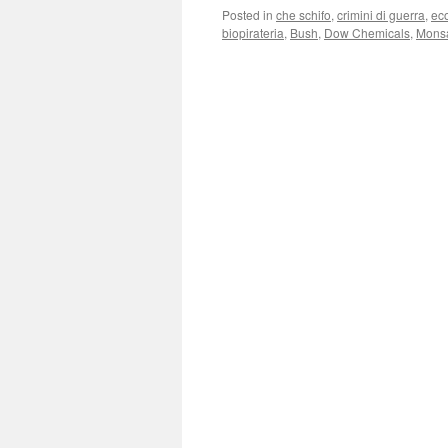
Posted in
che schifo
,
crimini di guerra
,
ec
biopirateria
,
Bush
,
Dow Chemicals
,
Mons