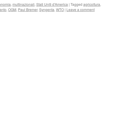
onomia
,
multinazionali
,
Stati Uniti d'America
|
Tagged
agricoltura
,
anto
,
OGM
,
Paul Bremer
,
Syngenta
,
WTO
|
Leave a comment