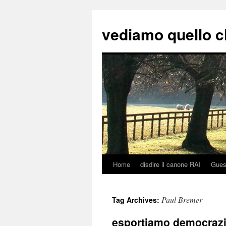
vediamo quello c
Home
disdire il canone RAI
Gues
Skip
to
Paul Bremer
Tag Archives:
content
esportiamo democrazi