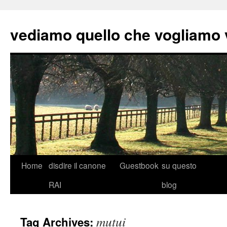
vediamo quello che vogliamo
Skip
Home
disdire il canone
Guestbook
su questo
to
RAI
blog
content
mutui
Tag Archives: