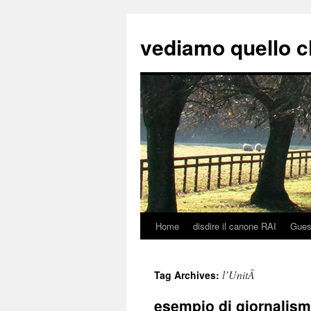
vediamo quello c
Home
disdire il canone RAI
Gues
Skip
to
l’UnitÃ
Tag Archives:
content
esempio di giornalism