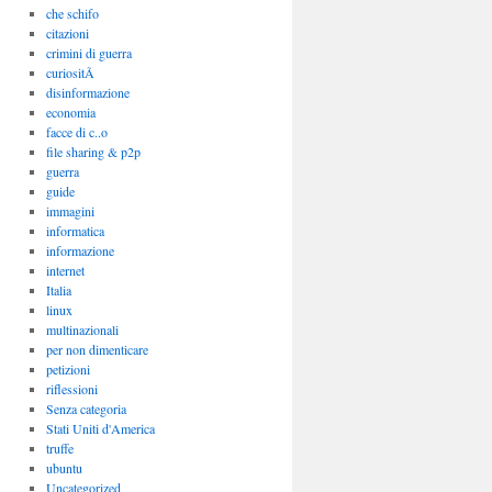
che schifo
citazioni
crimini di guerra
curiositÃ
disinformazione
economia
facce di c..o
file sharing & p2p
guerra
guide
immagini
informatica
informazione
internet
Italia
linux
multinazionali
per non dimenticare
petizioni
riflessioni
Senza categoria
Stati Uniti d'America
truffe
ubuntu
Uncategorized