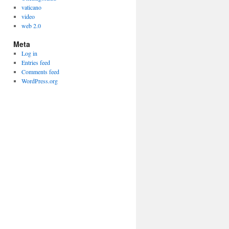
vaticano
video
web 2.0
Meta
Log in
Entries feed
Comments feed
WordPress.org