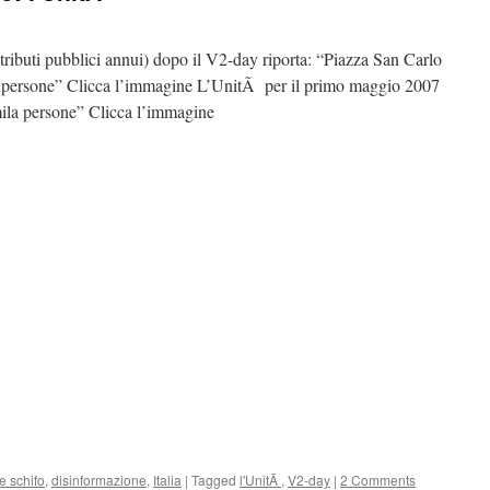
tributi pubblici annui) dopo il V2-day riporta: “Piazza San Carlo
 persone” Clicca l’immagine L’UnitÃ per il primo maggio 2007
ila persone” Clicca l’immagine
e schifo
,
disinformazione
,
Italia
|
Tagged
l'UnitÃ
,
V2-day
|
2 Comments