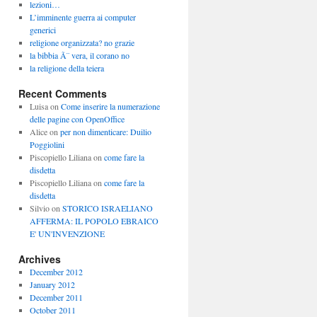
lezioni…
L’imminente guerra ai computer
generici
religione organizzata? no grazie
la bibbia Ã¨ vera, il corano no
la religione della teiera
Recent Comments
Luisa
on
Come inserire la numerazione
delle pagine con OpenOffice
Alice
on
per non dimenticare: Duilio
Poggiolini
Piscopiello Liliana
on
come fare la
disdetta
Piscopiello Liliana
on
come fare la
disdetta
Silvio
on
STORICO ISRAELIANO
AFFERMA: IL POPOLO EBRAICO
E' UN'INVENZIONE
Archives
December 2012
January 2012
December 2011
October 2011