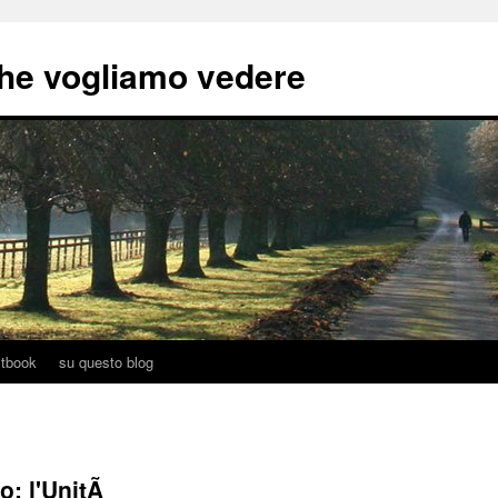
he vogliamo vedere
tbook
su questo blog
o: l'UnitÃ