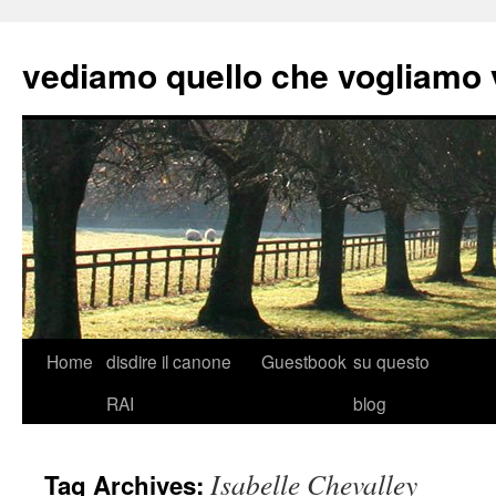
vediamo quello che vogliamo
Skip
Home
disdire il canone
Guestbook
su questo
to
RAI
blog
content
Isabelle Chevalley
Tag Archives: