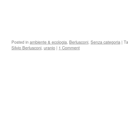
Posted in
ambiente & ecologia
,
Berlusconi
,
Senza categoria
|
T
Silvio Berlusconi
,
uranio
|
1 Comment