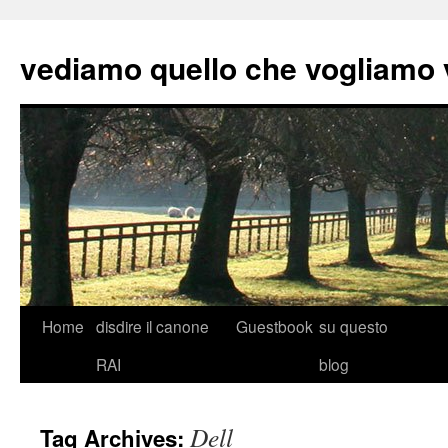
vediamo quello che vogliamo
Skip
Home
disdire il canone
Guestbook
su questo
to
RAI
blog
content
Dell
Tag Archives: