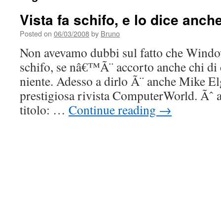
Vista fa schifo, e lo dice an
Posted on
06/03/2008
by
Bruno
Non avevamo dubbi sul fatto che Windo
schifo, se nâ€™Ã¨ accorto anche chi di
niente. Adesso a dirlo Ã¨ anche Mike Elg
prestigiosa rivista ComputerWorld. Ãˆ a
titolo: …
Continue reading
→