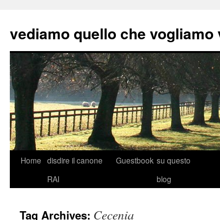
vediamo quello che vogliamo
Skip
Home
disdire il canone
Guestbook
su questo
to
RAI
blog
content
Cecenia
Tag Archives: