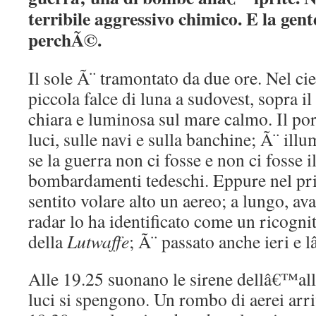
terribile aggressivo chimico. E la gen
perchÃ©.
Il sole Ã¨ tramontato da due ore. Nel ci
piccola falce di luna a sudovest, sopra 
chiara e luminosa sul mare calmo. Il por
luci, sulle navi e sulla banchine; Ã¨ il
se la guerra non ci fosse e non ci fosse i
bombardamenti tedeschi. Eppure nel pr
sentito volare alto un aereo; a lungo, avan
radar lo ha identificato come un ricogni
della
Lutwaffe
; Ã¨ passato anche ieri e l
Alle 19.25 suonano le sirene dellâ€™all
luci si spengono. Un rombo di aerei arri