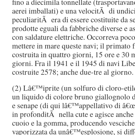
fino a diecimila tonnellate (trasportavan
aerei imballati) e una velocitÃ di undic
peculiaritÃ era di essere costituite da s
prodotte eguali da fabbriche diverse e a
con saldature elettriche. Occorreva poco
mettere in mare queste navi; il primato f
costruita in quattro giorni, 15 ore e 30 mi
giorni. Fra il 1941 e il 1945 di navi Lib
costruite 2578; anche due-tre al giorno.
(2) Lâ€™iprite (un solfuro di cloro-eti
un liquido di colore bruno giallognolo 
e senape (di qui lâ€™appellativo di â€œ
in profonditÃ nella cute e agisce anche at
cuoio e la gomma, producendo vesciche e
vaporizzata da unâ€™esplosione, si dif