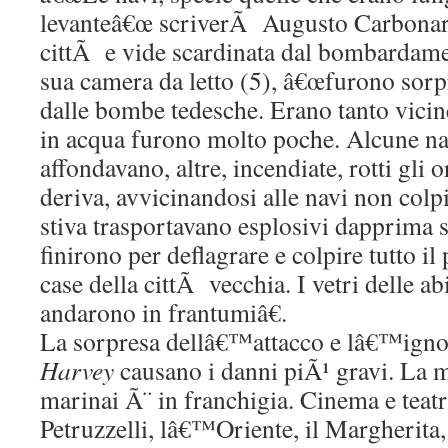
levanteâ€œ scriverÃ Augusto Carbonara
cittÃ e vide scardinata dal bombardamen
sua camera da letto (5), â€œfurono sor
dalle bombe tedesche. Erano tanto vici
in acqua furono molto poche. Alcune nav
affondavano, altre, incendiate, rotti gli
deriva, avvicinandosi alle navi non colpi
stiva trasportavano esplosivi dapprima s
finirono per deflagrare e colpire tutto i
case della cittÃ vecchia. I vetri delle a
andarono in frantumiâ€.
La sorpresa dellâ€™attacco e lâ€™ignor
Harvey
causano i danni piÃ¹ gravi. La m
marinai Ã¨ in franchigia. Cinema e teatri 
Petruzzelli, lâ€™Oriente, il Margherita,