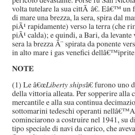
volta tutelare la sua cittÃ â€. Eâ€™ un fa
di mare una brezza, la sera, spira dal ma
piÃ¹ rapidamente) verso la terra (che 
piÃ¹ calda); e quindi, a Bari, da levant
sera la brezza Ã¨ spirata da ponente vers
in alto mare i gas venefici dellâ€™iprite
NOTE
(1) Le â€œ
Liberty ships
â€ furono uno d
della vittoria alleata. Per sopperire alla 
mercantile e alla sua continua decimazio
sottomarini tedeschi operanti nellâ€™Atl
cominciarono a costruire nel 1941, su d
tipo speciale di navi da carico, che avev