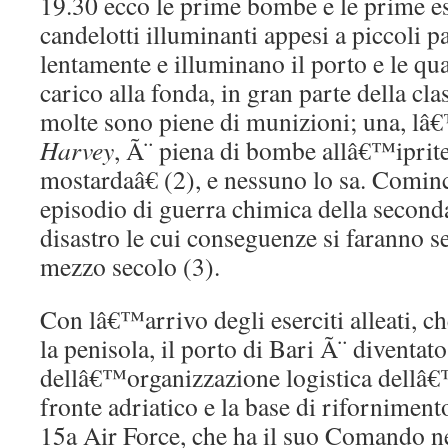
19.30 ecco le prime bombe e le prime e
candelotti illuminanti appesi a piccoli 
lentamente e illuminano il porto e le qu
carico alla fonda, in gran parte della cl
molte sono piene di munizioni; una, l
Harvey
, Ã¨ piena di bombe allâ€™iprite
mostardaâ€ (2), e nessuno lo sa. Comi
episodio di guerra chimica della secon
disastro le cui conseguenze si faranno se
mezzo secolo (3).
Con lâ€™arrivo degli eserciti alleati, c
la penisola, il porto di Bari Ã¨ diventat
dellâ€™organizzazione logistica dellâ€
fronte adriatico e la base di riforniment
15a Air Force, che ha il suo Comando 