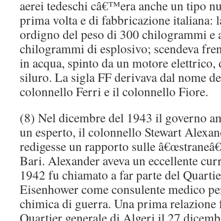
aerei tedeschi câ€™era anche un tipo nu
prima volta e di fabbricazione italiana
ordigno del peso di 300 chilogrammi e 
chilogrammi di esplosivo; scendeva fren
in acqua, spinto da un motore elettrico,
siluro. La sigla FF derivava dal nome dei 
colonnello Ferri e il colonnello Fiore.
(8) Nel dicembre del 1943 il governo a
un esperto, il colonnello Stewart Alexa
redigesse un rapporto sulle â€œstraneâ€
Bari. Alexander aveva un eccellente curr
1942 fu chiamato a far parte del Quartie
Eisenhower come consulente medico per i
chimica di guerra. Una prima relazione f
Quartier generale di Algeri il 27 dicem