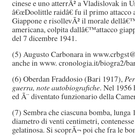
cinese e uno atterrÃ² a Vladislovak in U
â€œDoolittle raidâ€ fu il primo attacco
Giappone e risollevÃ² il morale dellâ€
americana, colpita dallâ€™attacco giap
del 7 dicembre 1941.
(5) Augusto Carbonara in www.crbgst@ti
anche in www. cronologia.it/biogra2/ba
(6) Oberdan Fraddosio (Bari 1917),
Per
guerra, note autobiografiche
. Nel 1956 
ed Ã¨ diventato funzionario della Camer
(7) Sembra che ciascuna bomba, lunga 1
diametro di venti centimetri, contenesse
gelatinosa. Si scoprÃ¬ poi che fra le bo