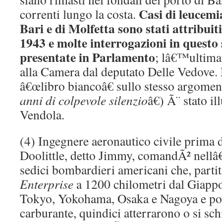
Casi di leucemia
correnti lungo la costa.
Bari e di Molfetta sono stati attribuit
1943 e molte interrogazioni in questo 
presentate in Parlamento
; lâ€™ultima
alla Camera dal deputato Delle Vedove. 
â€œlibro biancoâ€ sullo stesso argome
anni di colpevole silenzio
â€) Ã¨ stato il
Vendola.
(4) Ingegnere aeronautico civile prima 
Doolittle, detto Jimmy, comandÃ² nellâ
sedici bombardieri americani che, partiti
Enterprise
a 1200 chilometri dal Giap
Tokyo, Yokohama, Osaka e Nagoya e poi
carburante, quindici atterrarono o si sch