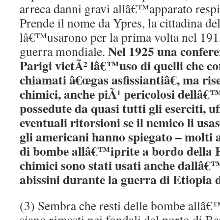
arreca danni gravi allâ€™apparato respi
Prende il nome da Ypres, la cittadina de
lâ€™usarono per la prima volta nel 191
Nel 1925 una confere
guerra mondiale.
Parigi vietÃ² lâ€™uso di quelli che
chiamati â€œgas asfissiantiâ€, ma ris
chimici, anche piÃ¹ pericolosi dellâ€™
possedute da quasi tutti gli eserciti, u
eventuali ritorsioni se il nemico li u
gli americani hanno spiegato – molti a
di bombe allâ€™iprite a bordo della 
chimici sono stati usati anche dallâ€™
abissini durante la guerra di Etiopia 
(3) Sembra che resti delle bombe allâ€™
siano rimasti nei fondali del porto di Bar