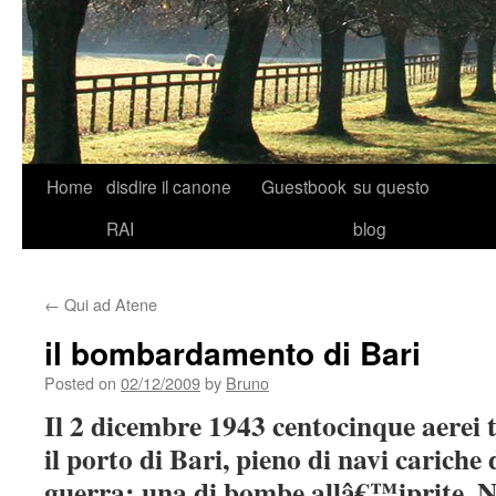
Skip
Home
disdire il canone
Guestbook
su questo
to
RAI
blog
content
←
Qui ad Atene
il bombardamento di Bari
Posted on
02/12/2009
by
Bruno
Il 2 dicembre 1943 centocinque aerei
il porto di Bari, pieno di navi cariche
guerra; una di bombe allâ€™iprite. N