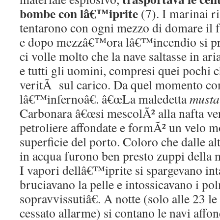
bombe con lâ€™iprite
(7). I marinai r
tentarono con ogni mezzo di domare il 
e dopo mezzâ€™ora lâ€™incendio si pro
ci volle molto che la nave saltasse in ari
e tutti gli uomini, compresi quei pochi 
veritÃ sul carico. Da quel momento c
lâ€™infernoâ€. â€œLa maledetta
musta
Carbonara â€œsi mescolÃ² alla nafta ven
petroliere affondate e formÃ² un velo mo
superficie del porto. Coloro che dalle al
in acqua furono ben presto zuppi della 
I vapori dellâ€™iprite si spargevano inta
bruciavano la pelle e intossicavano i po
sopravvissutiâ€. A notte (solo alle 23 le
cessato allarme) si contano le navi affo