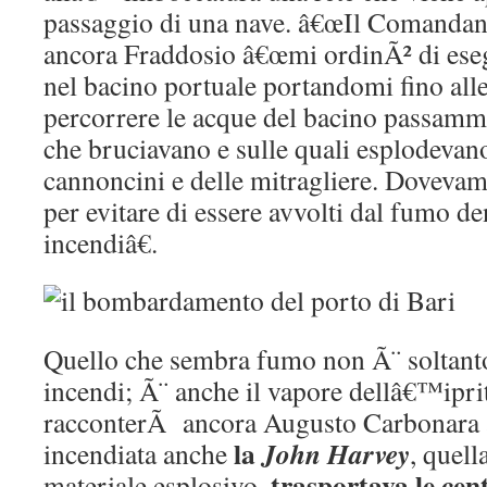
passaggio di una nave. â€œIl Comandan
ancora Fraddosio â€œmi ordinÃ² di ese
nel bacino portuale portandomi fino alle
percorrere le acque del bacino passammo
che bruciavano e sulle quali esplodevano
cannoncini e delle mitragliere. Dovevam
per evitare di essere avvolti dal fumo de
incendiâ€.
Quello che sembra fumo non Ã¨ soltanto
incendi; Ã¨ anche il vapore dellâ€™iprit
racconterÃ ancora Augusto Carbonara 
la
John Harvey
incendiata anche
, quell
trasportava le cent
materiale esplosivo,