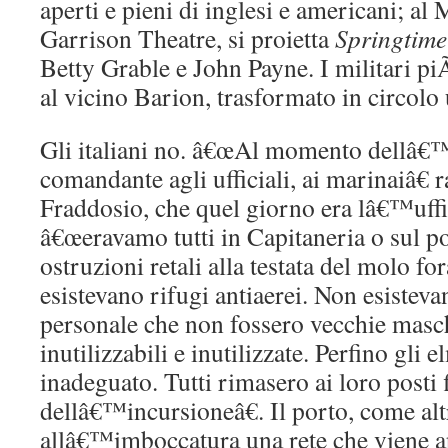
aperti e pieni di inglesi e americani; al 
Garrison Theatre, si proietta
Springtime 
Betty Grable e John Payne. I militari piÃ
al vicino Barion, trasformato in circolo u
Gli italiani no. â€œAl momento dellâ€™
comandante agli ufficiali, ai marinaiâ€
Fraddosio, che quel giorno era lâ€™uffic
â€œeravamo tutti in Capitaneria o sul p
ostruzioni retali alla testata del molo fo
esistevano rifugi antiaerei. Non esistev
personale che non fossero vecchie masc
inutilizzabili e inutilizzate. Perfino gli
inadeguato. Tutti rimasero ai loro posti f
dellâ€™incursioneâ€. Il porto, come alt
allâ€™imboccatura una rete che viene ap