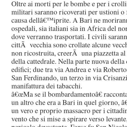
Oltre ai morti per le bombe e per i crolli
militari saranno ricoverati per ustioni o 
causa dellâ€™iprite. A Bari ne morirann
ospedali, sia italiani sia in Africa del no
dove verranno trasportati. I civili sara
cittÃ vecchia sono crollate alcune vecch
non ricostruita, creerÃ una piazzetta al 
della cattedrale. Nella parte nuova della
edifici; due tra via Andrea e via Roberto,
San Ferdinando, un terzo in via Crisanzi
manifattura dei tabacchi.
â€œMa se il bombardamentoâ€ racconta
un altro che era a Bari in quel giorno, 
un vero e proprio massacro per i cittadini
vento che si mise a spirare verso levant
pericolo devastante. Forse fu San Nicol