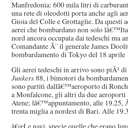
Manfredonia: 600 mila litri di carburant
una rete di oleodotti porta anche agli ae
Gioia del Colle e Grottaglie. Da questi a
aerei che bombardano non solo lâ€™Itali
nord ancora occupata dai tedeschi ma a
Comandante Ã¨ il generale James Doolitt
bombardamento di Tokyo del 18 aprile 
Gli aerei tedeschi in arrivo sono piÃ¹ di 
Junkers
88, i bimotori da bombardamento
sono partiti dallâ€™aeroporto di Ronchi
a Monfalcone, gli altri da due aeroporti 
Atene; lâ€™appuntamento, alle 19.25, Ã
trenta miglia a nordest di Bari. Alle 19.
â€œLe navi, specie quelle che erano lun