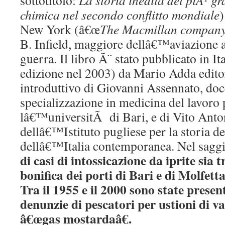
sottotitolo:
La storia inedita del piÃ¹ g
chimica nel secondo conflitto mondiale
)
New York (â€œ
The Macmillan compan
B. Infield, maggiore dellâ€™aviazione 
guerra. Il libro Ã¨ stato pubblicato in I
edizione nel 2003) da Mario Adda edito
introduttivo di Giovanni Assennato, doce
specializzazione in medicina del lavoro 
lâ€™universitÃ di Bari, e di Vito Anton
dellâ€™Istituto pugliese per la storia 
dellâ€™Italia contemporanea. Nel saggio
di casi di intossicazione da iprite sia t
bonifica dei porti di Bari e di Molfetta,
Tra il 1955 e il 2000 sono state prese
denunzie di pescatori per ustioni di v
â€œgas mostardaâ€.