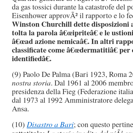
da gas tossici durante la catastrofe del p
Eisenhower approvÃ² il rapporto e lo fe
Winston Churchill dette disposizioni 
tolta la parola â€œipriteâ€ e le ustion
â€œad azione nemicaâ€. In altri rappo
classificate come â€œdermatitiâ€ per
identifiedâ€.
(9) Paolo De Palma (Bari 1923, Roma 
nostra storia
. Dal 1961 al 2006 membro
presidenza della Fieg (Federazione italia
dal 1973 al 1992 Amministratore deleg
Ansa.
(10)
Disastro a Bari
; con questo pertinen