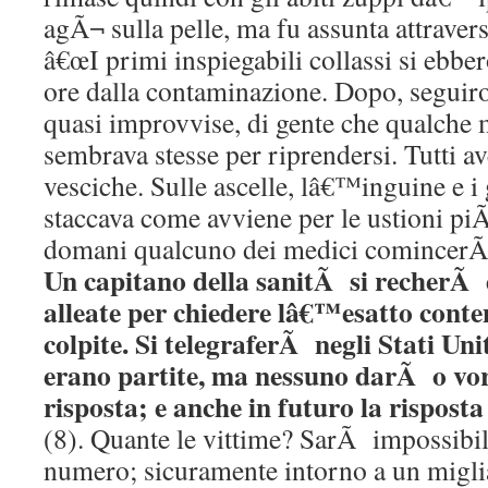
agÃ¬ sulla pelle, ma fu assunta attravers
â€œI primi inspiegabili collassi si ebbe
ore dalla contaminazione. Dopo, seguir
quasi improvvise, di gente che qualche
sembrava stesse per riprendersi. Tutti av
vesciche. Sulle ascelle, lâ€™inguine e i g
staccava come avviene per le ustioni piÃ
domani qualcuno dei medici comincerÃ 
Un capitano della sanitÃ si recherÃ
alleate per chiedere lâ€™esatto conte
colpite. Si telegraferÃ negli Stati Unit
erano partite, ma nessuno darÃ o v
risposta; e anche in futuro la rispos
(8). Quante le vittime? SarÃ impossibil
numero; sicuramente intorno a un migliaio