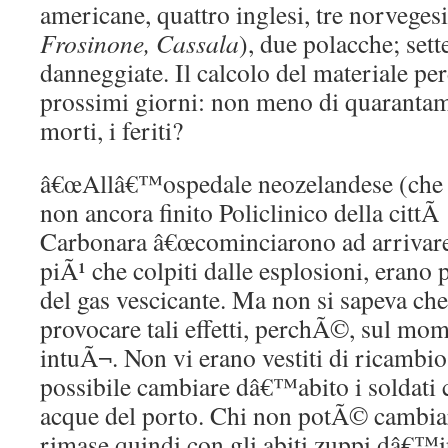
americane, quattro inglesi, tre norvegesi,
Frosinone, Cassala
), due polacche; set
danneggiate. Il calcolo del materiale pe
prossimi giorni: non meno di quarantami
morti, i feriti?
â€œAllâ€™ospedale neozelandese (che a
non ancora finito Policlinico della cittÃ
Carbonara â€œcominciarono ad arrivare i
piÃ¹ che colpiti dalle esplosioni, erano 
del gas vescicante. Ma non si sapeva che 
provocare tali effetti, perchÃ©, sul mo
intuÃ¬. Non vi erano vestiti di ricambio
possibile cambiare dâ€™abito i soldati 
acque del porto. Chi non potÃ© cambiars
rimase quindi con gli abiti zuppi dâ€™i