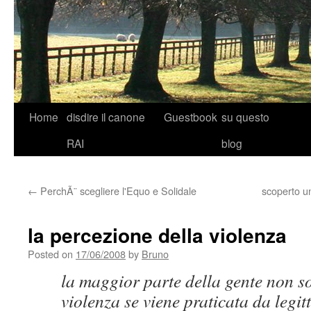
Skip
Home
disdire il canone
Guestbook
su questo
to
RAI
blog
content
←
PerchÃ¨ scegliere l'Equo e Solidale
scoperto un
la percezione della violenza
Posted on
17/06/2008
by
Bruno
la maggior parte della gente non so
violenza se viene praticata da legit