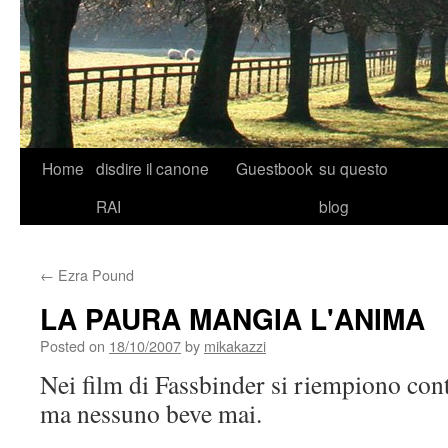
Skip
Home
disdire il canone
Guestbook
su questo
to
RAI
blog
content
←
Ezra Pound
LA PAURA MANGIA L'ANIMA
Posted on
18/10/2007
by
mikakazzi
Nei film di Fassbinder si riempiono con
ma nessuno beve mai.