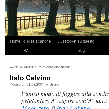
Skip
Home
disdire il canone
Guestbook
su questo
to
RAI
blog
content
←
98 miliardi di euro di evasione fiscale
Italo Calvino
Posted on
01/09/2007
by
Bruno
l’unico modo di fuggire alla condiz
prigioniero Ã¨ capire com’Ã¨ fatta 
Ti con zero
di
Italo Calvino