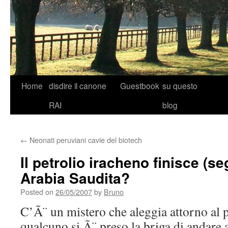
Skip
Home
disdire il canone
Guestbook
su questo
to
RAI
blog
content
←
Neonati peruviani cavie del biotech
Il petrolio iracheno finisce (s
Arabia Saudita?
Posted on
26/05/2007
by
Bruno
C’Ã¨ un mistero che aleggia attorno al p
qualcuno si Ã¨ preso la briga di andare a