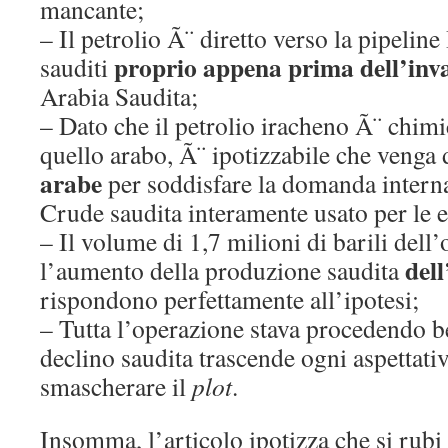
mancante;
– Il petrolio Ã¨ diretto verso la pipeline
proprio appena prima dell’inv
sauditi
Arabia Saudita;
– Dato che il petrolio iracheno Ã¨ chim
quello arabo, Ã¨ ipotizzabile che venga d
arabe
per soddisfare la domanda interna
Crude saudita interamente usato per le e
– Il volume di 1,7 milioni di barili dell
dell
l’aumento della produzione saudita
rispondono perfettamente all’ipotesi;
– Tutta l’operazione stava procedendo b
declino saudita trascende ogni aspettati
smascherare il
plot
.
Insomma, l’articolo ipotizza che si rubi