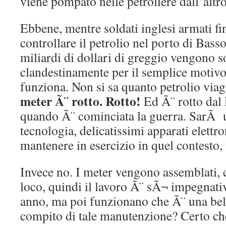
viene pompato nelle petroliere dall’altro
Ebbene, mentre soldati inglesi armati fi
controllare il petrolio nel porto di Basso
miliardi di dollari di greggio vengono so
clandestinamente per il semplice motivo
funziona. Non si sa quanto petrolio viag
meter Ã¨ rotto. Rotto!
Ed Ã¨ rotto dal 
quando Ã¨ cominciata la guerra. SarÃ u
tecnologia, delicatissimi apparati elettr
mantenere in esercizio in quel contesto,
Invece no. I meter vengono assemblati, c
loco, quindi il lavoro Ã¨ sÃ¬ impegnativ
anno, ma poi funzionano che Ã¨ una bel
compito di tale manutenzione? Certo ch